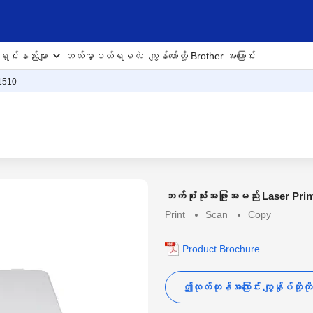
ှင်းနည်းများ
ဘယ်မှာဝယ်ရမလဲ
ကျွန်တော်တို့ Brother အကြောင်း
1510
ဘက်စုံသုံးအဖြူအမည်း Laser Prin
Print
Scan
Copy
Product Brochure
ဤထုတ်ကုန်အကြောင်း ကျွန်ုပ်တို့ကိ