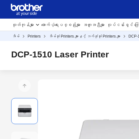
ထုတ်ကုန်များ
ထောက်ပံ့ရေးပစ္စည်းများ
အကူအညီများ
လုပ်ငန်းခွင် ဖြေရ
အိမ်
Printers
အိမ်သုံး Printers များနှင့် ဘက်စုံသုံး Printers များ
DCP-
DCP-1510 Laser Printer