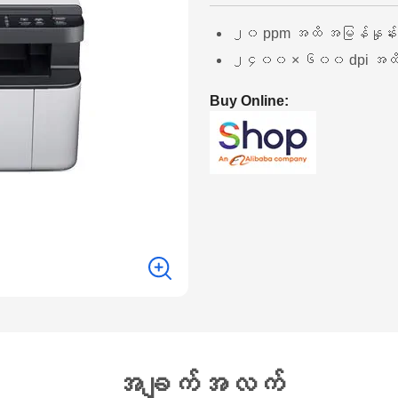
၂၀ ppm အထိ အမြန်နှုန်း
၂၄၀၀ × ၆၀၀ dpi အထ
Buy Online:
အချက်အလက်