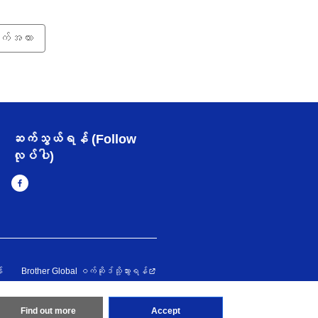
က်အထား
ဆက်သွယ်ရန် (Follow
လုပ်ပါ)
း
Brother Global ဝက်ဆိုဒ်သို့သွားရန်
erved
Find out more
Accept