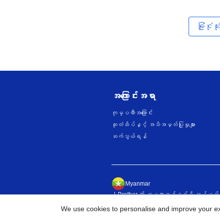
ခြုံငုံ
အကြောင်းအရာ
ကုမ္ပဏီအကြောင်း
ဆုတံဆိပ်နှင့် အသိအမှတ်ပြုမှုများ
ဆက်သွယ်ရန်
Myanmar
Brother ၏ ကမ္ဘာတစ်ဝန်းရှိ ကွန်ယက်မျ
We use cookies to personalise and improve your exp
©
20