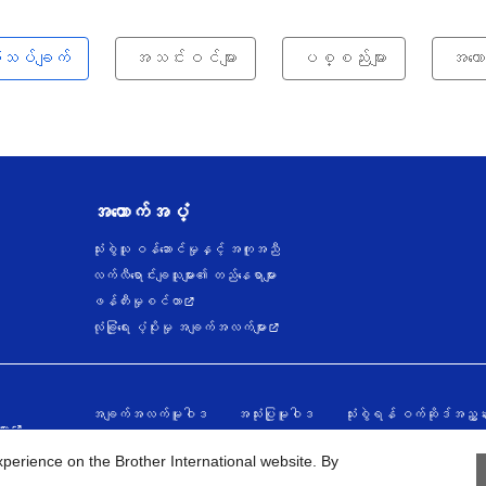
သုံးသပ်ချက်
အသင်းဝင်များ
ပစ္စည်းများ
အထော
အထောက်အပံ့
သုံးစွဲသူ ဝန်ဆောင်မှုနှင့် အကူအညီ
လက်လီရောင်းချသူများ၏ တည်နေရာများ
ဖန်တီးမှုစင်တာ
လုံခြုံရေး ပံ့ပိုးမှု အချက်အလက်များ
အချက်အလက်မူဝါဒ
အသုံးပြုမူဝါဒ
သုံးစွဲရန် ဝက်ဆိုဒ်အညွှန်
ား
erience on the Brother International website. By
26
BROTHER INTERNATIONAL SINGAPORE PTE. LTD. All Rights Res