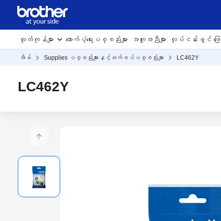
ထုတ်ကုန်များ
ထောက်ပံ့ရေးပစ္စည်းများ
အကူအညီများ
လုပ်ငန်းခွင် ဖြေရ
အိမ်
Supplies ပစ္စည်းများနှင့်ဆက်စပ်ပစ္စည်းမျာ
LC462Y
LC462Y