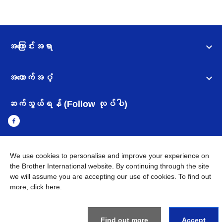
အကြောင်းအရာ
အထောက်အပံ့
ဆက်သွယ်ရန် (Follow လုပ်ပါ)
We use cookies to personalise and improve your experience on
Myanmar
Brother ၏ ကမ္ဘာတစ်ဝန်းရှိ ကွန်ယက်များ
the Brother International website. By continuing through the site
we will assume you are accepting our use of cookies. To find out
အချက်အလက်မူဝါဒ
အသုံးပြုမူဝါဒ
သုံးစွဲရန် ဝက်ဆိုဒ်အညွှန်း
more,
click here
.
Brother Global ဝက်ဆိုဒ်သို့သွားရန်
©
2026
BROTHER INTERNATIONAL SINGAPORE PTE. LTD. All
Find out more
Accept