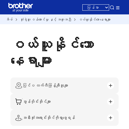
အိမ်
သုံးစွဲသူ ဝန်ဆောင်မှု နှင့် အကူအညီ
ဝယ်ယူနိုင်သော နေရာများ
ဝယ်ယူနိုင်သော
နေရာများ
ပြင်ပ လက်လီဖြန့်ချီသူများ
အွန်လိုင်းဆိုင်များ
အနီးဆုံးအရောင်းဆိုင်ကိုရှာဖွေရန်