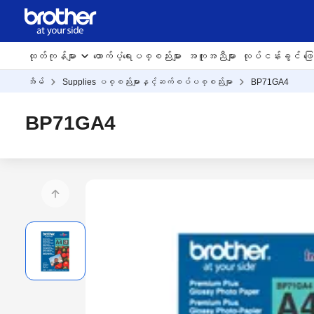
ထုတ်ကုန်များ
ထောက်ပံ့ရေးပစ္စည်းများ
အကူအညီများ
လုပ်ငန်းခွင် ဖြေရ
အိမ်
Supplies ပစ္စည်းများနှင့်ဆက်စပ်ပစ္စည်းမျာ
BP71GA4
BP71GA4