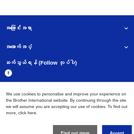
အကြောင်းအရာ
အထောက်အပံ့
ဆက်သွယ်ရန် (Follow လုပ်ပါ)
We use cookies to personalise and improve your experience on
Myanmar
Brother ၏ ကမ္ဘာတစ်ဝန်းရှိ ကွန်ယက်များ
the Brother International website. By continuing through the site
we will assume you are accepting our use of cookies. To find out
အချက်အလက်မူဝါဒ
အသုံးပြုမူဝါဒ
သုံးစွဲရန် ဝက်ဆိုဒ်အညွှန်း
more,
click here
.
Brother Global ဝက်ဆိုဒ်သို့သွားရန်
©
2026
BROTHER INTERNATIONAL SINGAPORE PTE. LTD. All
Find out more
Accept