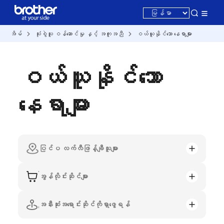
အိမ်
သုံးစွဲသူ ဝန်ဆောင်မှု နှင့် အကူအညီ
ဝယ်ယူနိုင်သော နေရာများ
ဝယ်ယူနိုင်သော
နေရာများ
ပြင်ပ လက်လီဖြန့်ချီသူများ
အွန်လိုင်းဆိုင်များ
အနီးဆုံးအရောင်းဆိုင်ကိုရှာဖွေရန်