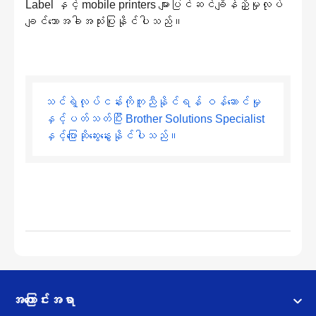
Label နှင့် mobile printers များပြင်ဆင်ချိန်ညှိမှုလုပ်
ချင်သောအခါအသုံးပြုနိုင်ပါသည်။
သင်ရဲ့လုပ်ငန်းကိုကူညီနိုင်ရန် ဝန်ဆောင်မှု
နှင့်ပတ်သတ်ပြီး Brother Solutions Specialist
နှင့်ပြောဆိုဆွေးနွေးနိုင်ပါသည်။
အကြောင်းအရာ