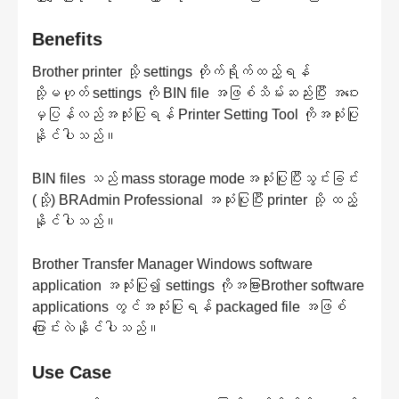
Benefits
Brother printer သို့ settings တိုက်ရိုက်ထည့်ရန်
သို့မဟုတ် settings ကို BIN file အဖြစ်သိမ်းဆည်းပြီး အဝေး
မှပြန်လည်အသုံးပြုရန် Printer Setting Tool ကိုအသုံးပြု
နိုင်ပါသည်။
BIN files သည် mass storage modeအသုံးပြုပြီးသွင်းခြင်း
(သို့) BRAdmin Professional အသုံးပြုပြီး printer သို့ ထည့်
နိုင်ပါသည်။
Brother Transfer Manager Windows software
application အသုံးပြု၍ settings ကိုအခြားBrother software
applications တွင်အသုံးပြုရန် packaged file အဖြစ်
ပြောင်းလဲနိုင်ပါသည်။
Use Case