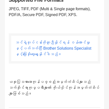
Supported File Formats
JPEG, TIFF, PDF (Multi & Single page formats),
PDF/A, Secure PDF, Signed PDF, XPS.
သင်ရဲ့လုပ်ငန်းကိုကူညီနိုင်ရန် ဝန်ဆောင်မှု
နှင့်ပတ်သတ်ပြီး Brother Solutions Specialist
နှင့်ပြောဆိုဆွေးနွေးနိုင်ပါသည်။
ယခုပြသထားသောကုန်ပစ္စည်းအမှတ်တံဆိပ်များသည်
သက်ဆိုင်ရာကုမ္ပဏီများ၏ ကိုယ်ပိုင်ကုန်အမှတ်တံဆိပ်
များဖြစ်သည်။