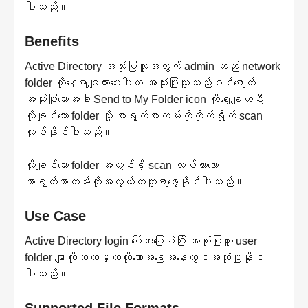
ပါသည်။
Benefits
Active Directory အသုံးပြုသူအတွက် admin သည် network
folder ကိုနေရာချထားပေးပါက အသုံးပြုသူသည်ဝင်ရောက်
အသုံးပြုသောအခါ Send to My Folder icon ကိုရွေးချယ်ပြီး
လိုချင်သော folder သို့ စာရွက်စာတမ်းကိုတိုက်ရိုက် scan
လုပ်နိုင်ပါသည်။
လိုချင်သော folder အတွင်းရှိ scan လုပ်ထားသော
စာရွက်စာတမ်းကိုအလွယ်တကူရှာဖွေနိုင်ပါသည်။
Use Case
Active Directory login ပေါ်အခြေခံပြီး အသုံးပြုသူ user
folder များကိုသတ်မှတ်လိုသောအခြေအနေတွင်အသုံးပြုနိုင်
ပါသည်။