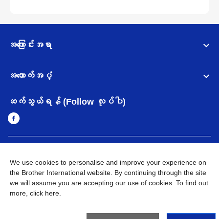
အကြောင်းအရာ
အထောက်အပံ့
ဆက်သွယ်ရန် (Follow လုပ်ပါ)
Myanmar
Brother ၏ ကမ္ဘာတစ်ဝန်းရှိ ကွန်ယက်များ
We use cookies to personalise and improve your experience on
the Brother International website. By continuing through the site
အချက်အလက်မူဝါဒ
အသုံးပြုမူဝါဒ
သုံးစွဲရန် ဝက်ဆိုဒ်အညွှန်း
we will assume you are accepting our use of cookies. To find out
Brother Global ဝက်ဆိုဒ်သို့သွားရန်
more,
click here
.
©
2026
BROTHER INTERNATIONAL SINGAPORE PTE. LTD. All
Rights Reserved