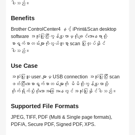
ပါသည်။
Benefits
Brother ControlCenter4 နှင့် iPrint&Scan desktop
software အသုံးပြုပြီးကွန်ပျူတာမှလိုချင်သောနေရာလို့
စာရွက်စာတမ်းများကိုလွယ်ကူစွာ scan ပြုလုပ်နိုင်
ပါသည်။
Use Case
အသုံးပြုသူ user များမှ USB connection အသုံးပြုပြီး scan
ဖတ်ပြီးသောစာရွက်စာတမ်းများကို မိမိတို့ကွန်ပျူတာသို့
တိုက်ရိုက်ပို့လိုသောအခြေအနေတွင်အသုံးပြုနိုင်ပါသည်။
Supported File Formats
JPEG, TIFF, PDF (Multi & Single page formats),
PDF/A, Secure PDF, Signed PDF, XPS.