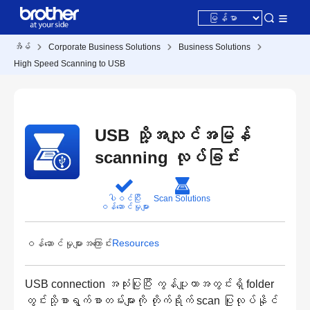
အိမ်
Corporate Business Solutions
Business Solutions
High Speed Scanning to USB
USB သို့အလျင်အမြန်
scanning လုပ်ခြင်း
ပါဝင်ပြီး
Scan Solutions
ဝန်ဆောင်မှုများ
Resources
ဝန်ဆောင်မှုများအကြောင်း
USB connection အသုံးပြုပြီး ကွန်ပျူတာအတွင်းရှိ folder
တွင်းသို့စာရွက်စာတမ်းများကို တိုက်ရိုက် scan ပြုလုပ်နိုင်