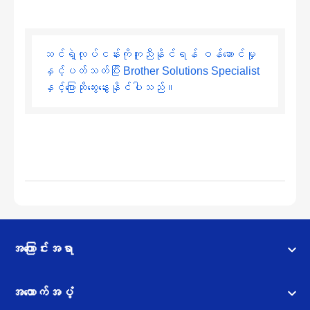
သင်ရဲ့လုပ်ငန်းကိုကူညီနိုင်ရန် ဝန်ဆောင်မှု
နှင့်ပတ်သတ်ပြီး Brother Solutions Specialist
နှင့်ပြောဆိုဆွေးနွေးနိုင်ပါသည်။
အကြောင်းအရာ
အထောက်အပံ့