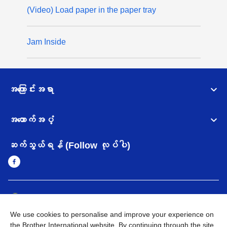
(Video) Load paper in the paper tray
Jam Inside
အကြောင်းအရာ
အထောက်အပံ့
ဆက်သွယ်ရန် (Follow လုပ်ပါ)
Myanmar
Brother ၏ ကမ္ဘာတစ်ဝန်းရှိ ကွန်ယက်များ
We use cookies to personalise and improve your experience on
အချက်အလက်မူဝါဒ
အသုံးပြုမူဝါဒ
သုံးစွဲရန် ဝက်ဆိုဒ်အညွှန်း
the Brother International website. By continuing through the site