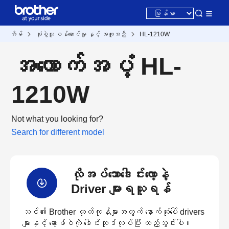
အိမ်
သုံးစွဲသူ ဝန်ဆောင်မှု နှင့် အကူအညီ
HL-1210W
အထောက်အပံ့ HL-
1210W
Not what you looking for?
Search for different model
လိုအပ်သောဒေါင်းလော့နဲ့
Driver များရယူရန်
သင်၏ Brother ထုတ်ကုန်များအတွက် နောက်ဆုံးပေါ် drivers
များနှင့် ဆော့ဖ်ဝဲကို ဒေါင်းလုဒ်လုပ်ပြီး ထည့်သွင်းပါ။