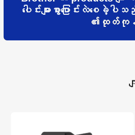
ပေါင်းများစွာပြောင်းလဲစေခဲ့
၏ထုတ်ကုန်
က