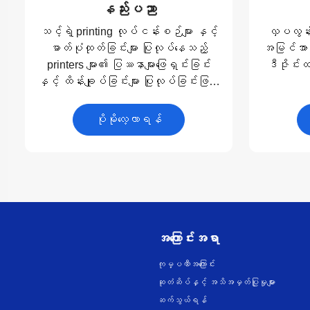
နည်းပညာ
သင့်ရဲ့ printing လုပ်ငန်းစဉ်များ နှင့်
လှပလွန်းတ
ဓာတ်ပုံထုတ်ခြင်းများ ပြုလုပ်နေသည့်
အမြင်အာရု
printers များ၏ ပြဿနာများဖြေရှင်းခြင်း
ဒီဇိုင်းထည
နှင့် ထိန်းချုပ်ခြင်းများ ပြုလုပ်ခြင်းဖြင့်
ကုန်ကျစရိတ်များကို လျှော့ချပါ။
ပိုမိုလေ့လာရန်
အကြောင်းအရာ
ကုမ္ပဏီအကြောင်း
ဆုတံဆိပ်နှင့် အသိအမှတ်ပြုမှုများ
ဆက်သွယ်ရန်