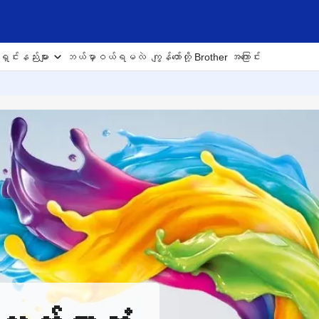
ှင်းနည်းများ
ဘယ်မှာဝယ်ရမလဲ
ကျွန်တော်တို့ Brother အကြောင်း