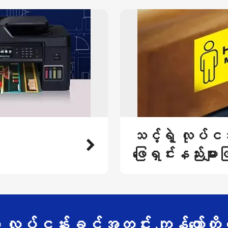
သင့်ရဲ့ လုပ်ငန
ဖြေရှင်းနည်းမျာ
ပ်ငန်းခွင်အတွင်း ကျွန်တော်တို့ရဲ