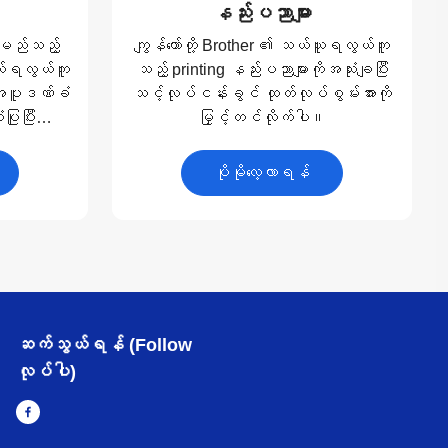
နည်းပညာများ
 မည်သည့်
ကျွန်တော်တို့ Brother ၏ သယ်ယူရလွယ်ကူ
 သယ်ရလွယ်ကူ
သည့် printing နည်းပညာများကိုအသုံးချပြီး
့် အပူဒဏ်ခံ
သင့်လုပ်ငန်းခွင် ထုတ်လုပ်စွမ်းအားကို
ပြုပြီး
မြှင့်တင်လိုက်ပါ။
ပါ။
ပိုမိုလေ့လာရန်
ဆက်သွယ်ရန် (Follow
လုပ်ပါ)