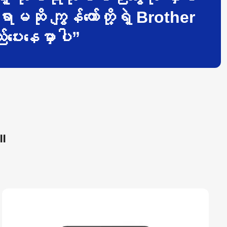
ဆို ကျွန်တော်တို့ရဲ့ Brother
ေးနေမှာပါ”
ါ။