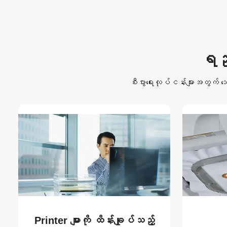
ရည်
စီးပွားရေးလုပ်ငန်းများအတွက် သ
Printer များကို ထိန်းချုပ်သည့်