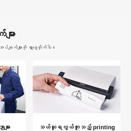
များ
ုအပ်ချက်များကို ရှာဖွေလိုက်ပါ။
များ
သယ်ယူရလွယ်ကူသည့် printing