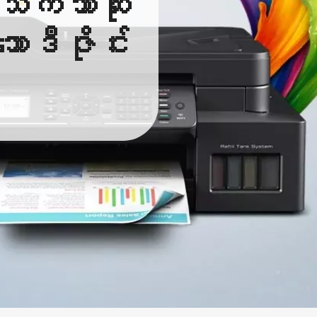
က်သာဆုံး
ောဒီဇိုင်း