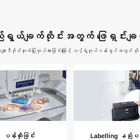
ရွယ်ချက်တိုင်းအတွက် ဖြေရှင်းချက်
ေချာဒီဇိုင်းထုတ်ပြုလုပ်ထားခြင်းကြောင့် သင့်ရဲ့လုပ်ငန်းခွင်အတွင်း လိ
ပန်းထိုးခြင်း
Labelling နည်းပညာ