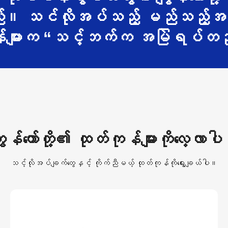
ပါသည်။ သင်လိုအပ်သည့် မည်သည့်အရာမ
များက “သင့်ဘက်က အမြဲရပ်တည်ပ
ျွန်တော်တို့၏ ထုတ်ကုန်များကိုလေ့လာပ
သင့်လိုအပ်ချက်တွေနှင့် ကိုက်ညီမယ့် ထုတ်ကုန်ကိုရွေးချယ်ပါ။