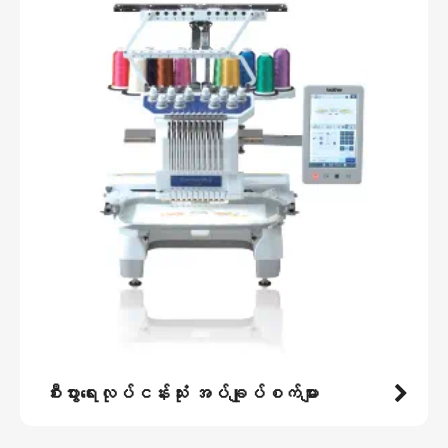
စီးပွားရေးလုပ်ငန်းသုံး အပ်ချုပ်စက်များ