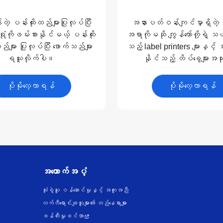
ဲ့ ပန်းထိုးထည်များပြုလုပ်ပြီး
အနားပတ်ဝန်းကျင်မှာရှိတဲ့
ံကိုဖမ်းစားနိုင်မယ့် ပန်းထိုး
အရာကိုမဆို ကျွန်တော်တို့ရဲ့
်များ ပြုလုပ်ပြီး ဖောက်သည်များ
သည့် label printers များနှင
ရယူလိုက်ပါ။
နိုင်သည့် တိပ်ခွေများအသုံး
စနစ်တကျစီမံလိုက်
ပိုမိုလေ့လာရန်
ပိုမိုလေ့လာရန်
အထောက်အပံ့
သုံးစွဲသူ ဝန်ဆောင်မှုနှင့် အကူအညီ
လက်လီရောင်းချသူများ၏ တည်နေရာများ
ဖန်တီးမှုစင်တာ