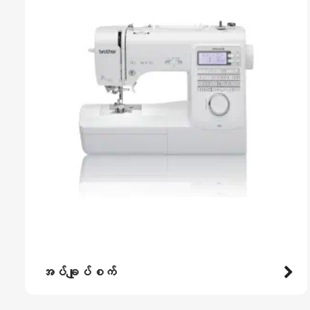
အပ်ချုပ်စက်