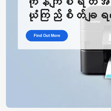
ကုန်ကျစရိတ်အသ
ယုံကြည်စိတ်ချရ‌သ
Find Out More