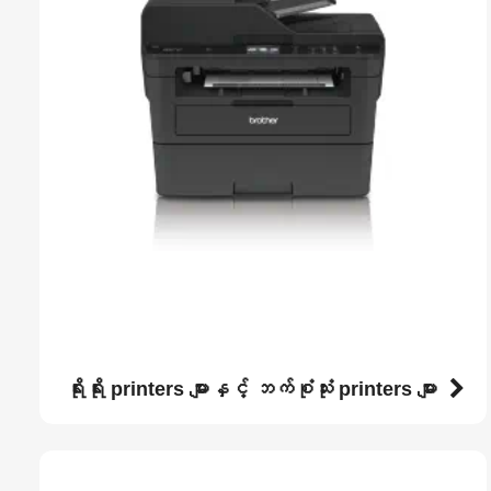
ရိုးရိုး printers များနှင့် ဘက်စုံသုံး printers များ