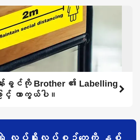
်းခွင်ကို Brother ၏ Labelling
းဖြင့် ကာကွယ်ပါ။
့ လုပ်ရိုးလုပ်စဉ်တွေကို နှစ်