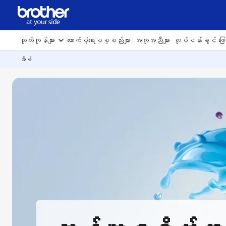
ထုတ်ကုန်များ
ထောက်ပံ့ရေးပစ္စည်းများ
အကူအညီများ
လုပ်ငန်းခွင် ဖြေရ
အိမ်