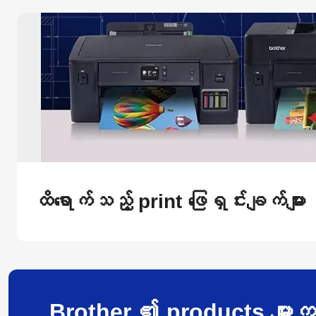
ထိရောက်သည့် print ဖြေရှင်းချက်များ
Brother ၏ products များက လု