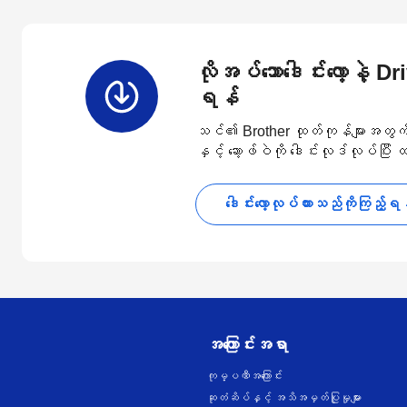
လိုအပ်သောဒေါင်းလော့နဲ့ D
ရန်
သင်၏ Brother ထုတ်ကုန်များအတွက် နောက
နှင့် ဆော့ဖ်ဝဲကို ဒေါင်းလုဒ်လုပ်ပြီး
ဒေါင်းလော့လုပ်ထားသည်ကိုကြည့်ရ
အကြောင်းအရာ
ကုမ္ပဏီအကြောင်း
ဆုတံဆိပ်နှင့် အသိအမှတ်ပြုမှုများ