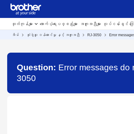
ထုတ်ကုန်များ
ထောက်ပံ့ရေးပစ္စည်းများ
အကူအညီများ
လုပ်ငန်းခွင် ဖြေရ
အိမ်
သုံးစွဲသူ ဝန်ဆောင်မှု နှင့် အကူအညီ
RJ-3050
Error messages
Question:
Error messages do n
3050