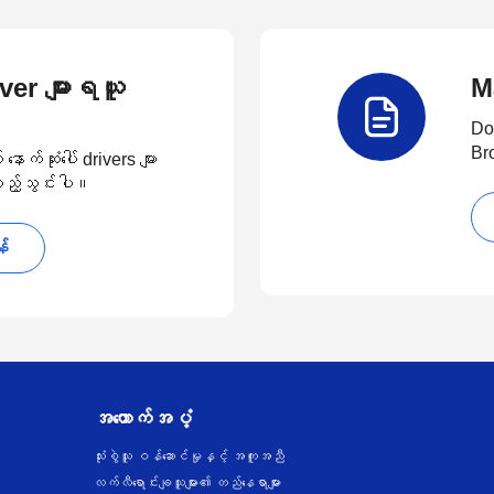
river များရယူ
M
Do
Br
်ဆုံးပေါ် drivers များ
 ထည့်သွင်းပါ။
န်
အထောက်အပံ့
သုံးစွဲသူ ဝန်ဆောင်မှုနှင့် အကူအညီ
လက်လီရောင်းချသူများ၏ တည်နေရာများ