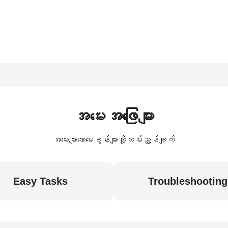
အမေးအဖြေများ
အမေးများသောမေးခွန်းများသို့လမ်းညွှန်ချက်
Easy Tasks
Troubleshooting