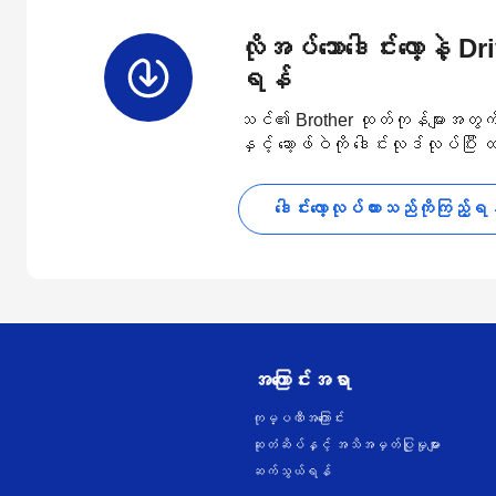
လိုအပ်သောဒေါင်းလော့နဲ့ D
ရန်
သင်၏ Brother ထုတ်ကုန်များအတွက် နောက
နှင့် ဆော့ဖ်ဝဲကို ဒေါင်းလုဒ်လုပ်ပြီး
ဒေါင်းလော့လုပ်ထားသည်ကိုကြည့်ရ
အကြောင်းအရာ
ကုမ္ပဏီအကြောင်း
ဆုတံဆိပ်နှင့် အသိအမှတ်ပြုမှုများ
ဆက်သွယ်ရန်