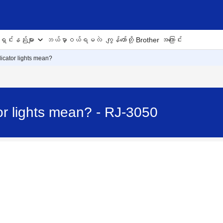
ှင်းနည်းများ
ဘယ်မှာဝယ်ရမလဲ
ကျွန်တော်တို့ Brother အကြောင်း
icator lights mean?
or lights mean? - RJ-3050