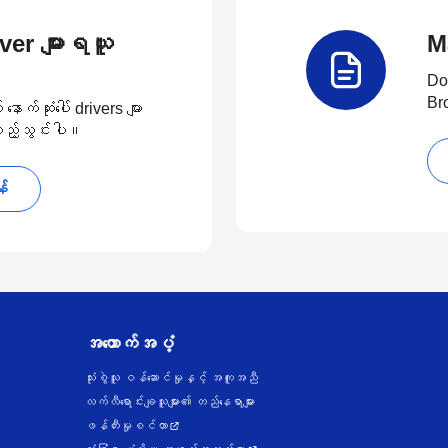
river များရယူ
M
Do
Br
်ဆုံးပေါ် drivers များ
 ထည့်သွင်းပါ။
န်
အထောက်အပံ့
သုံးစွဲသူ ဝန်ဆောင်မှုနှင့် အကူအညီ
လက်လီရောင်းချသူများ၏ တည်နေရာများ
ဖန်တီးမှုစင်တာ