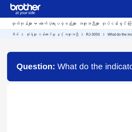
ထုတ်ကုန်များ
ထောက်ပံ့ရေးပစ္စည်းများ
အကူအညီများ
လုပ်ငန်းခွင် ဖြေရ
အိမ်
သုံးစွဲသူ ဝန်ဆောင်မှု နှင့် အကူအညီ
RJ-3050
What do the ind
Question:
What do the indicat