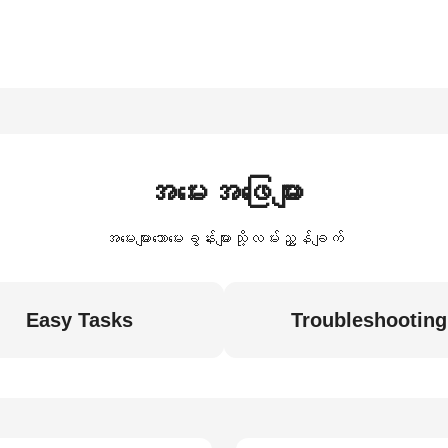
အမေးအဖြေများ
အမေးများသောမေးခွန်းများသို့လမ်းညွှန်ချက်
Easy Tasks
Troubleshooting