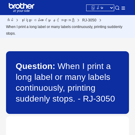
အိမ်
သုံးစွဲသူ ဝန်ဆောင်မှု နှင့် အကူအညီ
RJ-3050
When I print a long label or many labels continuously, printing suddenly
stops.
Question:
When I print a
long label or many labels
continuously, printing
suddenly stops. - RJ-3050