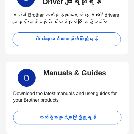
Driver များရယူရန်
သင်၏ Brother ထုတ်ကုန်များအတွက် နောက်ဆုံးပေါ် drivers
များနှင့် ဆော့ဖ်ဝဲကို ဒေါင်းလုဒ်လုပ်ပြီး ထည့်သွင်းပါ။
ဒေါင်းလော့လုပ်ထားသည်ကိုကြည့်ရန်
Manuals & Guides
Download the latest manuals and user guides for
your Brother products
လက်စွဲစာအုပ်များကြည့်ရှုရန်