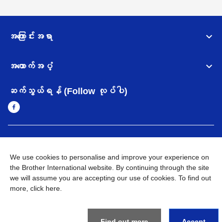
အကြောင်းအရာ
အထောက်အပံ့
ဆက်သွယ်ရန် (Follow လုပ်ပါ)
Myanmar
Brother ၏ ကမ္ဘာတစ်ဝန်းရှိ ကွန်ယက်များ
We use cookies to personalise and improve your experience on
အချက်အလက်မူဝါဒ
the Brother International website. By continuing through the site
အသုံးပြုမူဝါဒ
သုံးစွဲရန် ဝက်ဆိုဒ်အညွှန်း
Brother Global ဝက်ဆိုဒ်သို့သွားရန်
we will assume you are accepting our use of cookies. To find out
more,
click here
.
©
2026
BROTHER INTERNATIONAL SINGAPORE PTE. LTD. All
Rights Reserved
Find out more
Accept