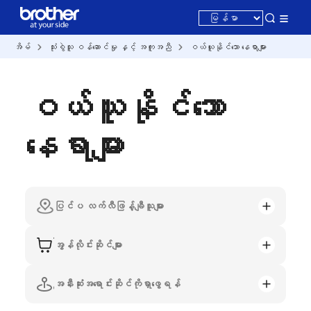
အိမ်
သုံးစွဲသူ ဝန်ဆောင်မှု နှင့် အကူအညီ
ဝယ်ယူနိုင်သော နေရာများ
ဝယ်ယူနိုင်သော
နေရာများ
ပြင်ပ လက်လီဖြန့်ချီသူများ
အွန်လိုင်းဆိုင်များ
အနီးဆုံးအရောင်းဆိုင်ကိုရှာဖွေရန်