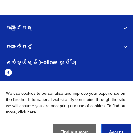
အကြောင်းအရာ
အထောက်အပံ့
ဆက်သွယ်ရန် (Follow လုပ်ပါ)
We use cookies to personalise and improve your experience on
Myanmar
Brother ၏ ကမ္ဘာတစ်ဝန်းရှိ ကွန်ယက်များ
the Brother International website. By continuing through the site
we will assume you are accepting our use of cookies. To find out
အချက်အလက်မူဝါဒ
အသုံးပြုမူဝါဒ
သုံးစွဲရန် ဝက်ဆိုဒ်အညွှန်း
more,
click here
.
Brother Global ဝက်ဆိုဒ်သို့သွားရန်
©
2026
BROTHER INTERNATIONAL SINGAPORE PTE. LTD. All
Find out more
Accept