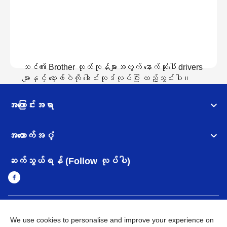
သင်၏ Brother ထုတ်ကုန်များအတွက် နောက်ဆုံးပေါ် drivers
များနှင့် ဆော့ဖ်ဝဲကို ဒေါင်းလုဒ်လုပ်ပြီး ထည့်သွင်းပါ။
အကြောင်းအရာ
ဒေါင်းလော့လုပ်ထားသည်ကိုကြည့်ရန်
အထောက်အပံ့
ဆက်သွယ်ရန် (Follow လုပ်ပါ)
Myanmar
Brother ၏ ကမ္ဘာတစ်ဝန်းရှိ ကွန်ယက်များ
We use cookies to personalise and improve your experience on