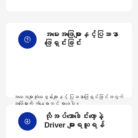
အမေးအဖြေများနှင့်ပြဿနာ
ဖြေရှင်းခြင်း
အမေးအများဆုံးမေးခွန်းများနှင့် ပြဿနာဖြေရှင်းခြင်းအတွက်
အဖြေများကို ဤနေရာတွင် ရှာဖွေပါ။
လိုအပ်သောဒေါင်းလော့နဲ့
အမေးအဖြေများကြည့်ရှုရန်
Driver များရယူရန်