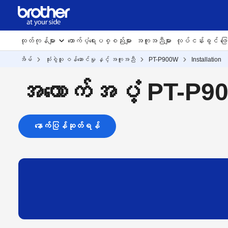
ထုတ်ကုန်များ
ထောက်ပံ့ရေးပစ္စည်းများ
အကူအညီများ
လုပ်ငန်းခွင် ဖြေရ
အိမ်
သုံးစွဲသူ ဝန်ဆောင်မှု နှင့် အကူအညီ
PT-P900W
Installation
အထောက်အပံ့ PT-P9
နောက်ပြန်ဆုတ်ရန်