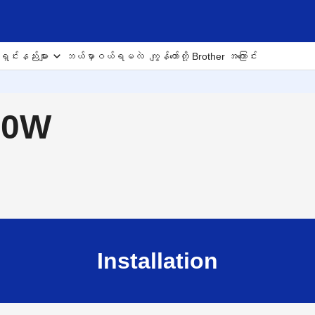
ှင်းနည်းများ
ဘယ်မှာဝယ်ရမလဲ
ကျွန်တော်တို့ Brother အကြောင်း
00W
Installation