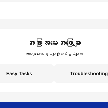
အခြားအမေးအဖြေများ
အမေးများသောမေးခွန်းများသို့လမ်းညွှန်ချက်
Easy Tasks
Troubleshooting