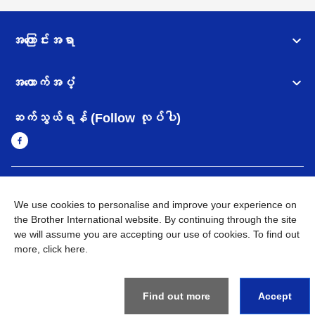
အကြောင်းအရာ
အထောက်အပံ့
ဆက်သွယ်ရန် (Follow လုပ်ပါ)
Myanmar
Brother ၏ ကမ္ဘာတစ်ဝန်းရှိ ကွန်ယက်များ
We use cookies to personalise and improve your experience on
the Brother International website. By continuing through the site
အချက်အလက်မူဝါဒ
အသုံးပြုမူဝါဒ
သုံးစွဲရန် ဝက်ဆိုဒ်အညွှန်း
we will assume you are accepting our use of cookies. To find out
Brother Global ဝက်ဆိုဒ်သို့သွားရန်
more,
click here
.
©
2026
BROTHER INTERNATIONAL SINGAPORE PTE. LTD. All
Rights Reserved
Find out more
Accept