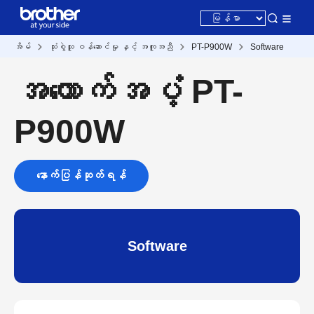
အိမ်
သုံးစွဲသူ ဝန်ဆောင်မှု နှင့် အကူအညီ
PT-P900W
Software
အထောက်အပံ့ PT-
P900W
နောက်ပြန်ဆုတ်ရန်
Software