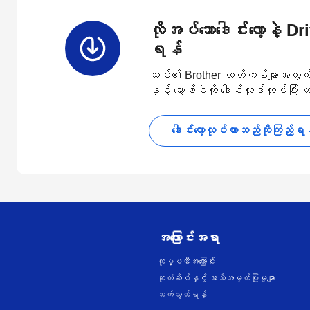
လိုအပ်သောဒေါင်းလော့နဲ့ D
ရန်
သင်၏ Brother ထုတ်ကုန်များအတွက် နောက
နှင့် ဆော့ဖ်ဝဲကို ဒေါင်းလုဒ်လုပ်ပြီး
ဒေါင်းလော့လုပ်ထားသည်ကိုကြည့်ရ
အကြောင်းအရာ
ကုမ္ပဏီအကြောင်း
ဆုတံဆိပ်နှင့် အသိအမှတ်ပြုမှုများ
ဆက်သွယ်ရန်