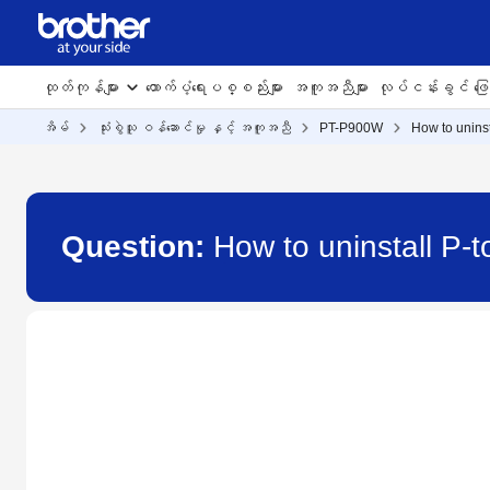
ထုတ်ကုန်များ
ထောက်ပံ့ရေးပစ္စည်းများ
အကူအညီများ
လုပ်ငန်းခွင် ဖြေရ
အိမ်
သုံးစွဲသူ ဝန်ဆောင်မှု နှင့် အကူအညီ
PT-P900W
How to uninst
Question:
How to uninstall P-