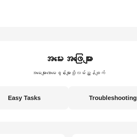
အမေးအဖြေများ
အမေးများသောမေးခွန်းများသို့လမ်းညွှန်ချက်
Easy Tasks
Troubleshooting