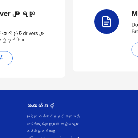
river များရယူ
M
Do
Br
်ဆုံးပေါ် drivers များ
 ထည့်သွင်းပါ။
န်
အထောက်အပံ့
သုံးစွဲသူ ဝန်ဆောင်မှုနှင့် အကူအညီ
လက်လီရောင်းချသူများ၏ တည်နေရာများ
ဖန်တီးမှုစင်တာ