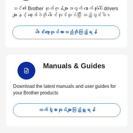
သင်၏ Brother ထုတ်ကုန်များအတွက် နောက်ဆုံးပေါ် drivers
များနှင့် ဆော့ဖ်ဝဲကို ဒေါင်းလုဒ်လုပ်ပြီး ထည့်သွင်းပါ။
ဒေါင်းလော့လုပ်ထားသည်ကိုကြည့်ရန်
Manuals & Guides
Download the latest manuals and user guides for
your Brother products
လက်စွဲစာအုပ်များကြည့်ရှုရန်