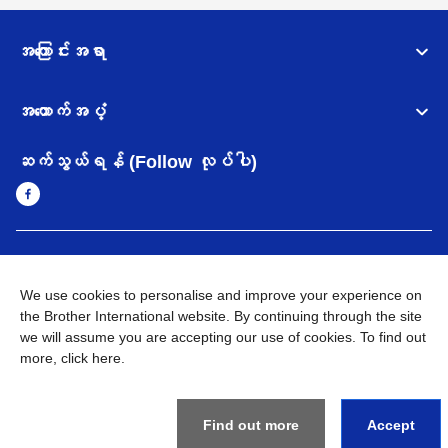
အကြောင်းအရာ
အထောက်အပံ့
ဆက်သွယ်ရန် (Follow လုပ်ပါ)
Myanmar
Brother ၏ ကမ္ဘာတစ်ဝန်းရှိ ကွန်ယက်များ
We use cookies to personalise and improve your experience on
အချက်အလက်မူဝါဒ
the Brother International website. By continuing through the site
အသုံးပြုမူဝါဒ
သုံးစွဲရန် ဝက်ဆိုဒ်အညွှန်း
Brother Global ဝက်ဆိုဒ်သို့သွားရန်
we will assume you are accepting our use of cookies. To find out
more,
click here
.
©
2026
BROTHER INTERNATIONAL SINGAPORE PTE. LTD. All
Rights Reserved
Find out more
Accept