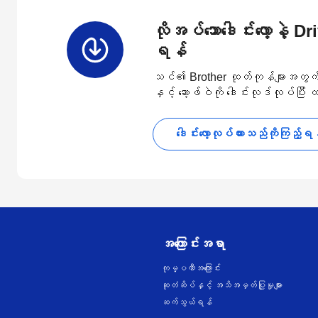
လိုအပ်သောဒေါင်းလော့နဲ့ D
ရန်
သင်၏ Brother ထုတ်ကုန်များအတွက် နောက
နှင့် ဆော့ဖ်ဝဲကို ဒေါင်းလုဒ်လုပ်ပြီး
ဒေါင်းလော့လုပ်ထားသည်ကိုကြည့်ရ
အကြောင်းအရာ
ကုမ္ပဏီအကြောင်း
ဆုတံဆိပ်နှင့် အသိအမှတ်ပြုမှုများ
ဆက်သွယ်ရန်