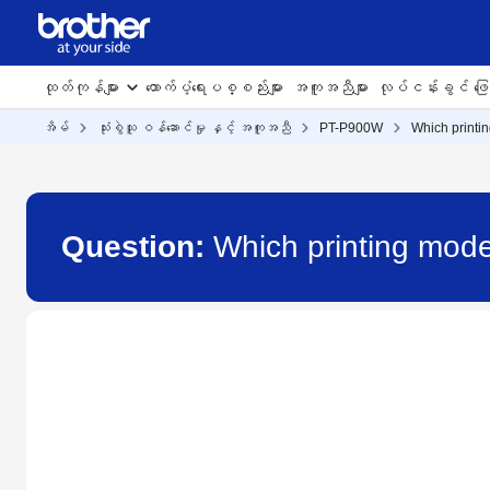
ထုတ်ကုန်များ
ထောက်ပံ့ရေးပစ္စည်းများ
အကူအညီများ
လုပ်ငန်းခွင် ဖြေရ
အိမ်
သုံးစွဲသူ ဝန်ဆောင်မှု နှင့် အကူအညီ
PT-P900W
Which printi
Question:
Which printing mod