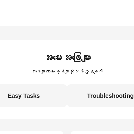
အမေးအဖြေများ
အမေးများသောမေးခွန်းများသို့လမ်းညွှန်ချက်
Easy Tasks
Troubleshooting