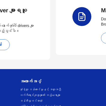
river များရယူ
M
Do
Br
်ဆုံးပေါ် drivers များ
 ထည့်သွင်းပါ။
န်
အထောက်အပံ့
သုံးစွဲသူ ဝန်ဆောင်မှုနှင့် အကူအညီ
လက်လီရောင်းချသူများ၏ တည်နေရာများ
ဖန်တီးမှုစင်တာ