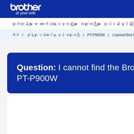
ထုတ်ကုန်များ
ထောက်ပံ့ရေးပစ္စည်းများ
အကူအညီများ
လုပ်ငန်းခွင် ဖြေရ
အိမ်
သုံးစွဲသူ ဝန်ဆောင်မှု နှင့် အကူအညီ
PT-P900W
I cannot find
Question:
I cannot find the Br
PT-P900W