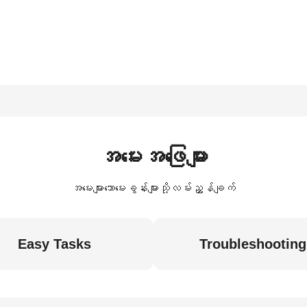
အမေးအဖြေများ
အမေးများသောမေးခွန်းများသို့လမ်းညွှန်ချက်
Easy Tasks
Troubleshooting