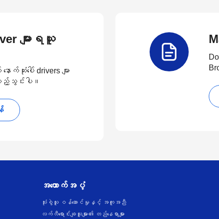
river များရယူ
M
Do
Br
်ဆုံးပေါ် drivers များ
 ထည့်သွင်းပါ။
န်
အထောက်အပံ့
သုံးစွဲသူ ဝန်ဆောင်မှုနှင့် အကူအညီ
လက်လီရောင်းချသူများ၏ တည်နေရာများ