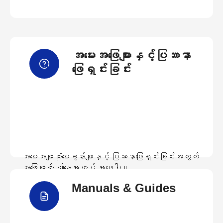
အမေးအဖြေများနှင့်ပြဿနာ
ဖြေရှင်းခြင်း
အမေးအများဆုံးမေးခွန်းများနှင့် ပြဿနာဖြေရှင်းခြင်းအတွက်
အဖြေများကို ဤနေရာတွင် ရှာဖွေပါ။
Manuals & Guides
အမေးအဖြေများကြည့်ရှုရန်