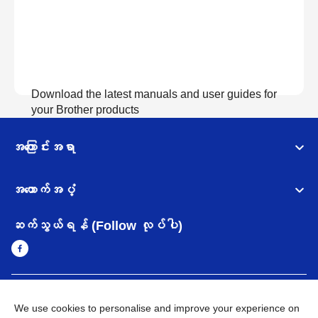
Download the latest manuals and user guides for
your Brother products
အကြောင်းအရာ
လက်စွဲစာအုပ်များကြည့်ရှုရန်
အထောက်အပံ့
ဆက်သွယ်ရန် (Follow လုပ်ပါ)
Myanmar
Brother ၏ ကမ္ဘာတစ်ဝန်းရှိ ကွန်ယက်များ
We use cookies to personalise and improve your experience on