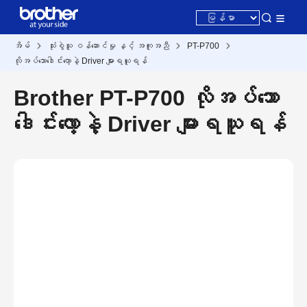
အိမ်
သုံးစွဲသူ ဝန်ဆောင်မှု နှင့် အကူအညီ
PT-P700
လိုအပ်သောဒေါင်းလော့နဲ့ Driver များရယူရန်
Brother PT-P700 လိုအပ်သော
ဒေါင်းလော့နဲ့ Driver များရယူရန်