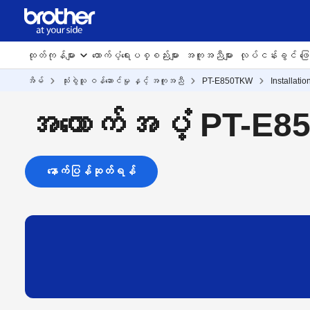
ထုတ်ကုန်များ
ထောက်ပံ့ရေးပစ္စည်းများ
အကူအညီများ
လုပ်ငန်းခွင် ဖြေရ
အိမ်
သုံးစွဲသူ ဝန်ဆောင်မှု နှင့် အကူအညီ
PT-E850TKW
Installatio
အထောက်အပံ့ PT-E
နောက်ပြန်ဆုတ်ရန်