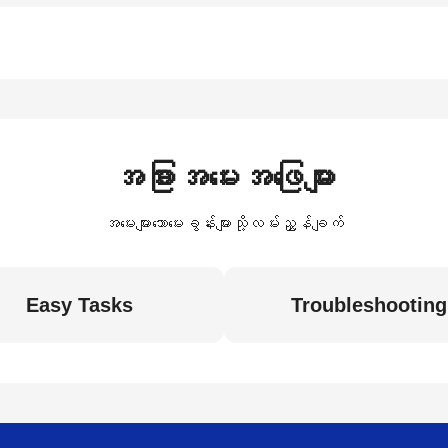
အခြားအမေးအဖြေများ
အမေးများသောမေးခွန်းများသို့လမ်းညွှန်ချက်
Easy Tasks
Troubleshooting