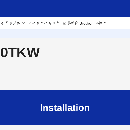
ှင်းနည်းများ
ဘယ်မှာဝယ်ရမလဲ
ကျွန်တော်တို့ Brother အကြောင်း
n
850TKW
Installation