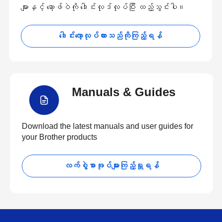
များနှင့် ဆော့ဖ်ဝဲကို ဒေါင်းလုဒ်လုပ်ပြီး ထည့်သွင်းပါ။
ဒေါင်းလော့လုပ်ထားသည်ကိုကြည့်ရန်
Manuals & Guides
Download the latest manuals and user guides for
your Brother products
လက်စွဲစာအုပ်များကြည့်ရှုရန်