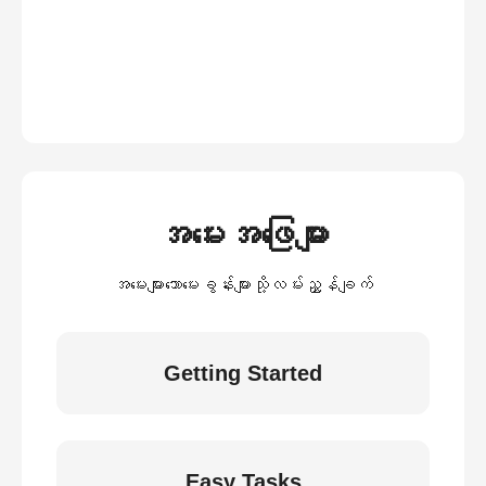
အမေးအဖြေများ
အမေးများသောမေးခွန်းများသို့လမ်းညွှန်ချက်
Getting Started
Easy Tasks