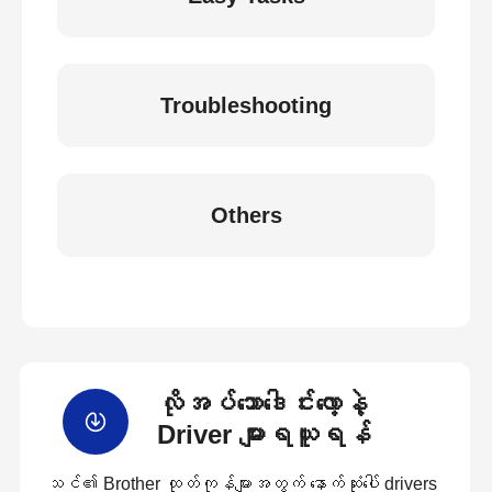
Troubleshooting
Others
လိုအပ်သောဒေါင်းလော့နဲ့
Driver များရယူရန်
သင်၏ Brother ထုတ်ကုန်များအတွက် နောက်ဆုံးပေါ် drivers