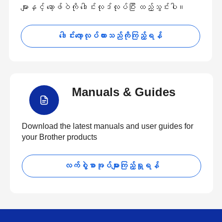
များနှင့် ဆော့ဖ်ဝဲကို ဒေါင်းလုဒ်လုပ်ပြီး ထည့်သွင်းပါ။
ဒေါင်းလော့လုပ်ထားသည်ကိုကြည့်ရန်
Manuals & Guides
Download the latest manuals and user guides for
your Brother products
လက်စွဲစာအုပ်များကြည့်ရှုရန်