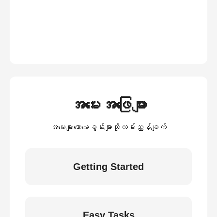
အမေးအဖြေများ
အမေးများသောမေးခွန်းများသို့လမ်းညွှန်ချက်
Getting Started
Easy Tasks