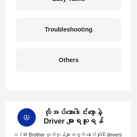
Troubleshooting
Others
လိုအပ်သောဒေါင်းလော့နဲ့
Driver များရယူရန်
သင်၏ Brother ထုတ်ကုန်များအတွက် နောက်ဆုံးပေါ် drivers