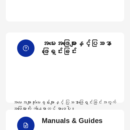
အမေးအဖြေများနှင့်ပြဿနာ
ဖြေရှင်းခြင်း
အမေးအများဆုံးမေးခွန်းများနှင့် ပြဿနာဖြေရှင်းခြင်းအတွက်
အဖြေများကို ဤနေရာတွင် ရှာဖွေပါ။
Manuals & Guides
အမေးအဖြေများကြည့်ရှုရန်