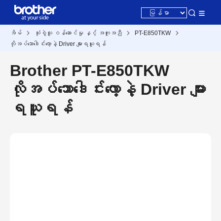
အိမ်
သုံးစွဲသူ ဝန်ဆောင်မှု နှင့် အကူအညီ
PT-E850TKW
လိုအပ်သောဒေါင်းလော့နဲ့ Driver များရယူရန်
Brother PT-E850TKW
လိုအပ်သောဒေါင်းလော့နဲ့ Driver များ
ရယူရန်