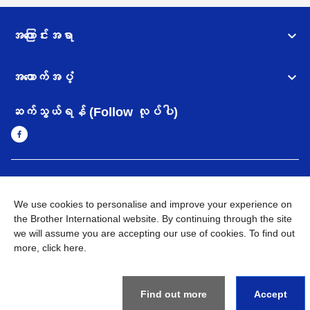
အကြောင်းအရာ
အထောက်အပံ့
ဆက်သွယ်ရန် (Follow လုပ်ပါ)
Myanmar
Brother ၏ ကမ္ဘာတစ်ဝန်းရှိ ကွန်ယက်များ
We use cookies to personalise and improve your experience on
အချက်အလက်မူဝါဒ
the Brother International website. By continuing through the site
အသုံးပြုမူဝါဒ
သုံးစွဲရန် ဝက်ဆိုဒ်အညွှန်း
Brother Global ဝက်ဆိုဒ်သို့သွားရန်
we will assume you are accepting our use of cookies. To find out
more,
click here
.
©
2026
BROTHER INTERNATIONAL SINGAPORE PTE. LTD. All
Rights Reserved
Find out more
Accept