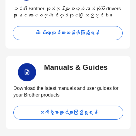
သင်၏ Brother ထုတ်ကုန်များအတွက် နောက်ဆုံးပေါ် drivers
များနှင့် ဆော့ဖ်ဝဲကို ဒေါင်းလုဒ်လုပ်ပြီး ထည့်သွင်းပါ။
ဒေါင်းလော့လုပ်ထားသည်ကိုကြည့်ရန်
Manuals & Guides
Download the latest manuals and user guides for
your Brother products
လက်စွဲစာအုပ်များကြည့်ရှုရန်