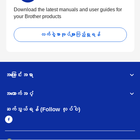
Download the latest manuals and user guides for
your Brother products
လက်စွဲစာအုပ်များကြည့်ရှုရန်
အကြောင်းအရာ
အထောက်အပံ့
ဆက်သွယ်ရန် (Follow လုပ်ပါ)