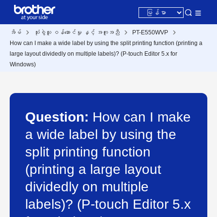
အိမ်
သုံးစွဲသူ ဝန်ဆောင်မှု နှင့် အကူအညီ
PT-E550WVP
How can I make a wide label by using the split printing function (printing a
large layout dividedly on multiple labels)? (P-touch Editor 5.x for
Windows)
Question:
How can I make
a wide label by using the
split printing function
(printing a large layout
dividedly on multiple
labels)? (P-touch Editor 5.x