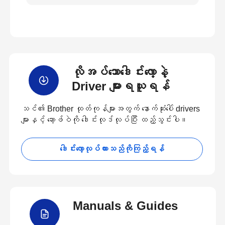
လိုအပ်သောဒေါင်းလော့နဲ့
Driver များရယူရန်
သင်၏ Brother ထုတ်ကုန်များအတွက် နောက်ဆုံးပေါ် drivers
များနှင့် ဆော့ဖ်ဝဲကို ဒေါင်းလုဒ်လုပ်ပြီး ထည့်သွင်းပါ။
ဒေါင်းလော့လုပ်ထားသည်ကိုကြည့်ရန်
Manuals & Guides