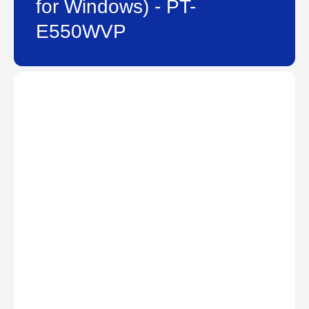
for Windows) - PT-
E550WVP