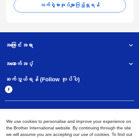
လက်စွဲစာအုပ်များကြည့်ရှုရန်
အကြောင်းအရာ
အထောက်အပံ့
ဆက်သွယ်ရန် (Follow လုပ်ပါ)
Myanmar
Brother ၏ ကမ္ဘာတစ်ဝန်းရှိ ကွန်ယက်များ
We use cookies to personalise and improve your experience on
အချက်အလက်မူဝါဒ
အသုံးပြုမူဝါဒ
သုံးစွဲရန် ဝက်ဆိုဒ်အညွှန်း
the Brother International website. By continuing through the site
Brother Global ဝက်ဆိုဒ်သို့သွားရန်
we will assume you are accepting our use of cookies. To find out