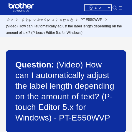
အိမ်
သုံးစွဲသူ ဝန်ဆောင်မှု နှင့် အကူအညီ
PT-E550WVP
(Video) How can I automatically adjust the label length depending on the
amount of text? (P-touch Editor 5.x for Windows)
Question:
(Video) How
can I automatically adjust
the label length depending
on the amount of text? (P-
touch Editor 5.x for
Windows) - PT-E550WVP