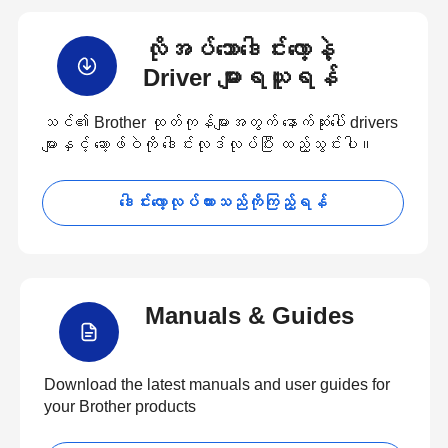
လိုအပ်သောဒေါင်းလော့နဲ့
Driver များရယူရန်
သင်၏ Brother ထုတ်ကုန်များအတွက် နောက်ဆုံးပေါ် drivers
များနှင့် ဆော့ဖ်ဝဲကို ဒေါင်းလုဒ်လုပ်ပြီး ထည့်သွင်းပါ။
ဒေါင်းလော့လုပ်ထားသည်ကိုကြည့်ရန်
Manuals & Guides
Download the latest manuals and user guides for
your Brother products