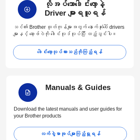
လိုအပ်သောဒေါင်းလော့နဲ့
Driver များရယူရန်
သင်၏ Brother ထုတ်ကုန်များအတွက် နောက်ဆုံးပေါ် drivers
များနှင့် ဆော့ဖ်ဝဲကို ဒေါင်းလုဒ်လုပ်ပြီး ထည့်သွင်းပါ။
ဒေါင်းလော့လုပ်ထားသည်ကိုကြည့်ရန်
Manuals & Guides
Download the latest manuals and user guides for
your Brother products
လက်စွဲစာအုပ်များကြည့်ရှုရန်