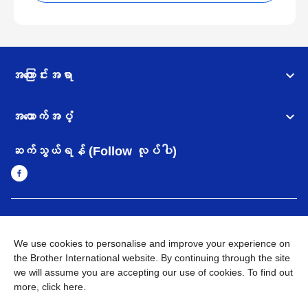
အကြောင်းအရာ
အထောက်အပံ့
ဆက်သွယ်ရန် (Follow လုပ်ပါ)
Myanmar
Brother ၏ ကမ္ဘာတစ်ဝန်းရှိ ကွန်ယက်များ
We use cookies to personalise and improve your experience on
အချက်အလက်မူဝါဒ
အသုံးပြုမူဝါဒ
သုံးစွဲရန် ဝက်ဆိုဒ်အညွှန်း
the Brother International website. By continuing through the site
Brother Global ဝက်ဆိုဒ်သို့သွားရန်
we will assume you are accepting our use of cookies. To find out
more,
click here
.
©
2026
BROTHER INTERNATIONAL SINGAPORE PTE. LTD. All