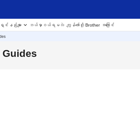
ှင်းနည်းများ
ဘယ်မှာဝယ်ရမလဲ
ကျွန်တော်တို့ Brother အကြောင်း
des
 Guides