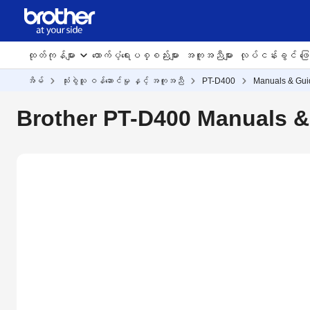
ထုတ်ကုန်များ
ထောက်ပံ့ရေးပစ္စည်းများ
အကူအညီများ
လုပ်ငန်းခွင် ဖြေရ
အိမ်
သုံးစွဲသူ ဝန်ဆောင်မှု နှင့် အကူအညီ
PT-D400
Manuals & Gui
Brother PT-D400 Manuals &