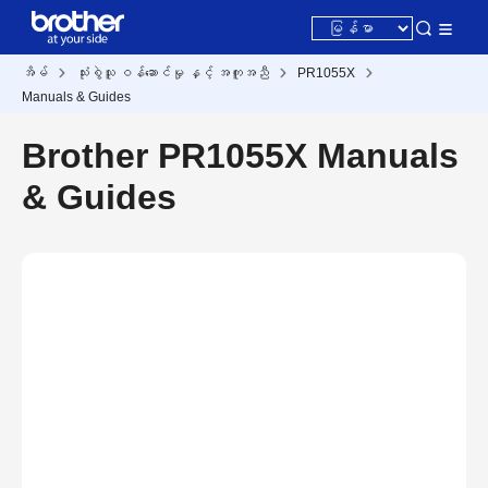
အိမ်
သုံးစွဲသူ ဝန်ဆောင်မှု နှင့် အကူအညီ
PR1055X
Manuals & Guides
Brother PR1055X Manuals
& Guides