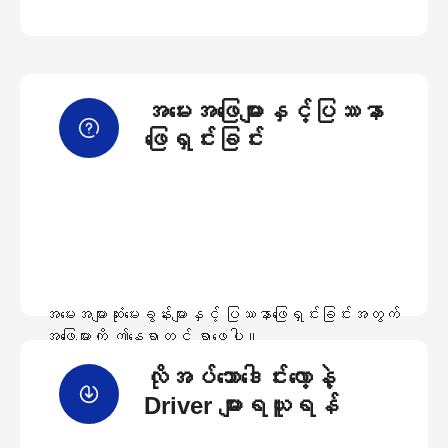
အမေးအဖြေများနှင့်ပြဿနာ
ဖြေရှင်းခြင်း
အမေးအများဆုံးမေးခွန်းများနှင့် ပြဿနာဖြေရှင်းခြင်းအတွက်
အဖြေများကို ဤနေရာတွင် ရှာဖွေပါ။
လိုအပ်သောဒေါင်းလော့နဲ့
အမေးအဖြေများကြည့်ရှုရန်
Driver များရယူရန်