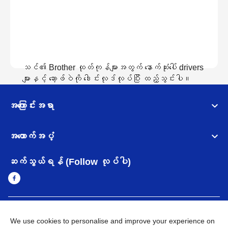
သင်၏ Brother ထုတ်ကုန်များအတွက် နောက်ဆုံးပေါ် drivers
များနှင့် ဆော့ဖ်ဝဲကို ဒေါင်းလုဒ်လုပ်ပြီး ထည့်သွင်းပါ။
အကြောင်းအရာ
ဒေါင်းလော့လုပ်ထားသည်ကိုကြည့်ရန်
အထောက်အပံ့
ဆက်သွယ်ရန် (Follow လုပ်ပါ)
Myanmar
Brother ၏ ကမ္ဘာတစ်ဝန်းရှိ ကွန်ယက်များ
We use cookies to personalise and improve your experience on