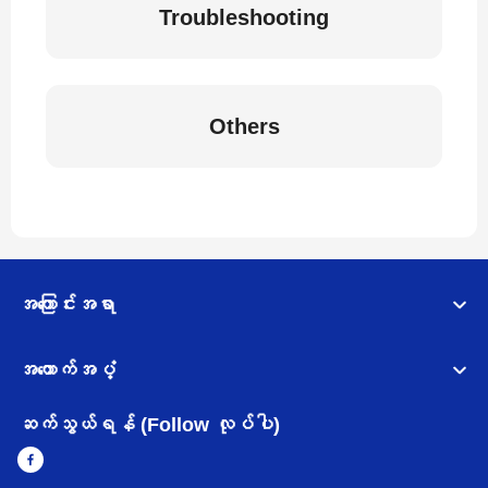
Troubleshooting
Others
အကြောင်းအရာ
အထောက်အပံ့
ဆက်သွယ်ရန် (Follow လုပ်ပါ)