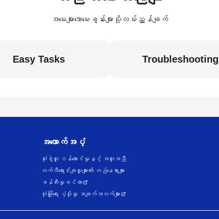
အမေးများသောမေးခွန်းများသို့လမ်းညွှန်ချက်
Easy Tasks
Troubleshooting
အထောက်အပံ့
သုံးစွဲသူ ဝန်ဆောင်မှုနှင့် အကူအညီ
လက်လီရောင်းချသူများ၏ တည်နေရာများ
ဖန်တီးမှုစင်တာ
လုံခြုံရေး ပံ့ပိုးမှု အချက်အလက်များ