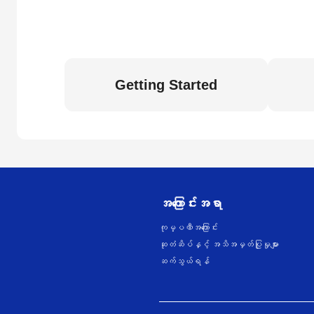
Getting Started
အကြောင်းအရာ
ကုမ္ပဏီအကြောင်း
ဆုတံဆိပ်နှင့် အသိအမှတ်ပြုမှုများ
ဆက်သွယ်ရန်