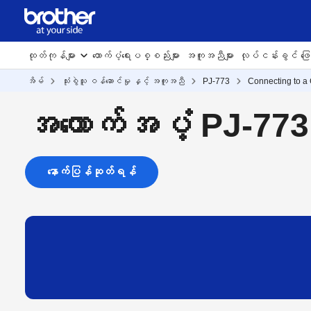
ထုတ်ကုန်များ
ထောက်ပံ့ရေးပစ္စည်းများ
အကူအညီများ
လုပ်ငန်းခွင် ဖြေရ
အိမ်
သုံးစွဲသူ ဝန်ဆောင်မှု နှင့် အကူအညီ
PJ-773
Connecting to a
အထောက်အပံ့ PJ-773
နောက်ပြန်ဆုတ်ရန်