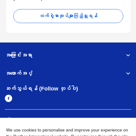
လက်စွဲစာအုပ်များကြည့်ရှုရန်
အကြောင်းအရာ
အထောက်အပံ့
ဆက်သွယ်ရန် (Follow လုပ်ပါ)
Myanmar
Brother ၏ ကမ္ဘာတစ်ဝန်းရှိ ကွန်ယက်များ
We use cookies to personalise and improve your experience on
အချက်အလက်မူဝါဒ
အသုံးပြုမူဝါဒ
သုံးစွဲရန် ဝက်ဆိုဒ်အညွှန်း