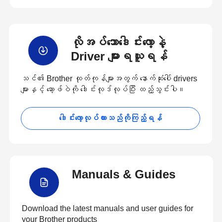
လိုအပ်သောဒေါင်းလော့နဲ့
Driver များရယူရန်
သင်၏ Brother ထုတ်ကုန်များအတွက် နောက်ဆုံးပေါ် drivers
များနှင့် ဆော့ဖ်ဝဲကို ဒေါင်းလုဒ်လုပ်ပြီး ထည့်သွင်းပါ။
ဒေါင်းလော့လုပ်ထားသည်ကိုကြည့်ရန်
Manuals & Guides
Download the latest manuals and user guides for
your Brother products