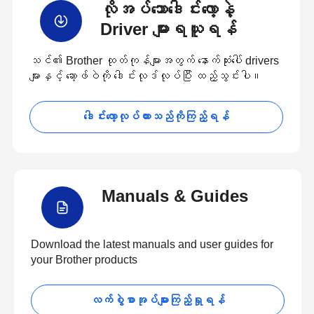
လိုအပ်သောဒေါင်းလော့နဲ့
Driver များရယူရန်
သင်၏ Brother ထုတ်ကုန်များအတွက် နောက်ဆုံးပေါ် drivers
များနှင့် ဆော့ဖ်ဝဲကို ဒေါင်းလုဒ်လုပ်ပြီး ထည့်သွင်းပါ။
ဒေါင်းလော့လုပ်ထားသည်ကိုကြည့်ရန်
Manuals & Guides
Download the latest manuals and user guides for
your Brother products
လက်စွဲစာအုပ်များကြည့်ရှုရန်