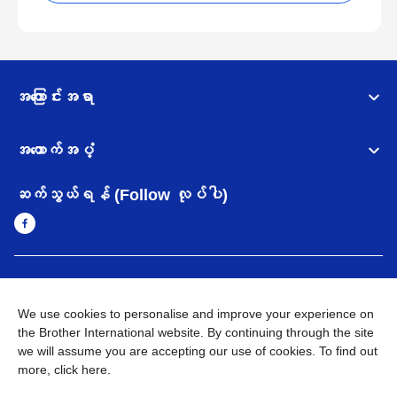
အကြောင်းအရာ
အထောက်အပံ့
ဆက်သွယ်ရန် (Follow လုပ်ပါ)
Myanmar
Brother ၏ ကမ္ဘာတစ်ဝန်းရှိ ကွန်ယက်များ
We use cookies to personalise and improve your experience on
အချက်အလက်မူဝါဒ
အသုံးပြုမူဝါဒ
သုံးစွဲရန် ဝက်ဆိုဒ်အညွှန်း
the Brother International website. By continuing through the site
Brother Global ဝက်ဆိုဒ်သို့သွားရန်
we will assume you are accepting our use of cookies. To find out
more,
click here
.
©
2026
BROTHER INTERNATIONAL SINGAPORE PTE. LTD. All