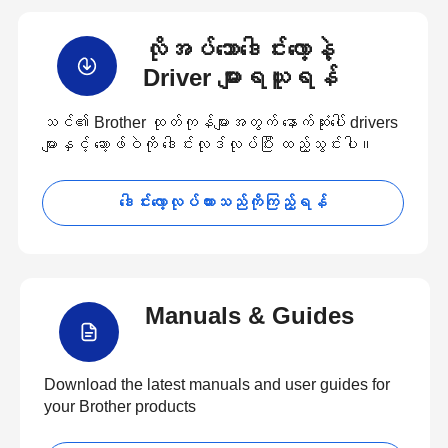
လိုအပ်သောဒေါင်းလော့နဲ့
Driver များရယူရန်
သင်၏ Brother ထုတ်ကုန်များအတွက် နောက်ဆုံးပေါ် drivers
များနှင့် ဆော့ဖ်ဝဲကို ဒေါင်းလုဒ်လုပ်ပြီး ထည့်သွင်းပါ။
ဒေါင်းလော့လုပ်ထားသည်ကိုကြည့်ရန်
Manuals & Guides
Download the latest manuals and user guides for
your Brother products