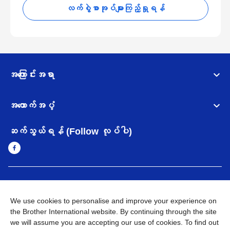
လက်စွဲစာအုပ်များကြည့်ရှုရန်
အကြောင်းအရာ
အထောက်အပံ့
ဆက်သွယ်ရန် (Follow လုပ်ပါ)
Myanmar
Brother ၏ ကမ္ဘာတစ်ဝန်းရှိ ကွန်ယက်များ
We use cookies to personalise and improve your experience on
အချက်အလက်မူဝါဒ
အသုံးပြုမူဝါဒ
သုံးစွဲရန် ဝက်ဆိုဒ်အညွှန်း
the Brother International website. By continuing through the site
Brother Global ဝက်ဆိုဒ်သို့သွားရန်
we will assume you are accepting our use of cookies. To find out