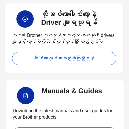
လိုအပ်သောဒေါင်းလော့နဲ့
Driver များရယူရန်
သင်၏ Brother ထုတ်ကုန်များအတွက် နောက်ဆုံးပေါ် drivers
များနှင့် ဆော့ဖ်ဝဲကို ဒေါင်းလုဒ်လုပ်ပြီး ထည့်သွင်းပါ။
ဒေါင်းလော့လုပ်ထားသည်ကိုကြည့်ရန်
Manuals & Guides
Download the latest manuals and user guides for
your Brother products