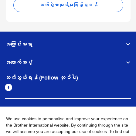
လက်စွဲစာအုပ်များကြည့်ရှုရန်
အကြောင်းအရာ
အထောက်အပံ့
ဆက်သွယ်ရန် (Follow လုပ်ပါ)
Myanmar
Brother ၏ ကမ္ဘာတစ်ဝန်းရှိ ကွန်ယက်များ
We use cookies to personalise and improve your experience on
အချက်အလက်မူဝါဒ
အသုံးပြုမူဝါဒ
သုံးစွဲရန် ဝက်ဆိုဒ်အညွှန်း
the Brother International website. By continuing through the site
Brother Global ဝက်ဆိုဒ်သို့သွားရန်
we will assume you are accepting our use of cookies. To find out