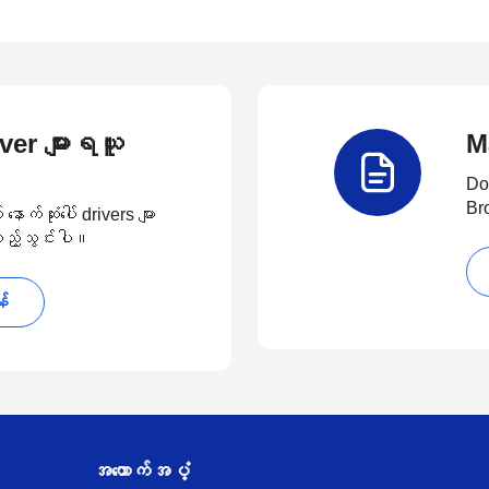
river များရယူ
M
Do
Br
်ဆုံးပေါ် drivers များ
 ထည့်သွင်းပါ။
န်
အထောက်အပံ့