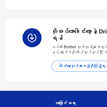
လိုအပ်သောဒေါင်းလော့နဲ့ D
ရန်
သင်၏ Brother ထုတ်ကုန်များအတွက် နောက
နှင့် ဆော့ဖ်ဝဲကို ဒေါင်းလုဒ်လုပ်ပြီး
ဒေါင်းလော့လုပ်ထားသည်ကိုကြည့်ရ
အကြောင်းအရာ