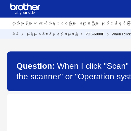
ထုတ်ကုန်များ
ထောက်ပံ့ရေးပစ္စည်းများ
အကူအညီများ
လုပ်ငန်းခွင် ဖြေရ
အိမ်
သုံးစွဲသူ ဝန်ဆောင်မှု နှင့် အကူအညီ
PDS-6000F
When I click
Question:
When I click "Scan"
the scanner" or "Operation sys