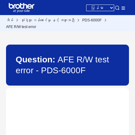
အိမ်
သုံးစွဲသူ ဝန်ဆောင်မှု နှင့် အကူအညီ
PDS-6000F
AFE R/W test error
Question:
AFE R/W test
error - PDS-6000F