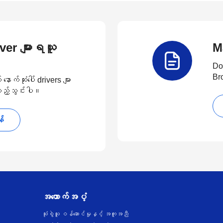
river များရယူ
M
Do
Br
်ဆုံးပေါ် drivers များ
 ထည့်သွင်းပါ။
န်
အထောက်အပံ့
သုံးစွဲသူ ဝန်ဆောင်မှုနှင့် အကူအညီ