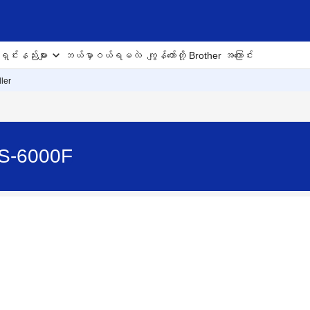
ှင်းနည်းများ
ဘယ်မှာဝယ်ရမလဲ
ကျွန်တော်တို့ Brother အကြောင်း
ler
DS-6000F