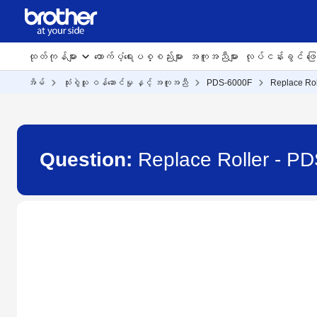
ထုတ်ကုန်များ
ထောက်ပံ့ရေးပစ္စည်းများ
အကူအညီများ
လုပ်ငန်းခွင် ဖြေရ
အိမ်
သုံးစွဲသူ ဝန်ဆောင်မှု နှင့် အကူအညီ
PDS-6000F
Replace Rol
Question:
Replace Roller - P