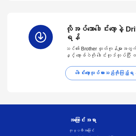
လိုအပ်သောဒေါင်းလော့နဲ့ D
ရန်
သင်၏ Brother ထုတ်ကုန်များအတွက် နောက
နှင့် ဆော့ဖ်ဝဲကို ဒေါင်းလုဒ်လုပ်ပြီး
ဒေါင်းလော့လုပ်ထားသည်ကိုကြည့်ရ
အကြောင်းအရာ
ကုမ္ပဏီအကြောင်း