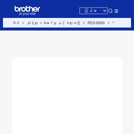
အိမ်
သုံးစွဲသူ ဝန်ဆောင်မှု နှင့် အကူအညီ
PDS-6000
*