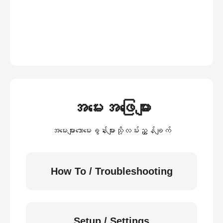
အမေးအဖြေများ
အမေးများသောမေးခွန်းများသို့လမ်းညွှန်ချက်
How To / Troubleshooting
Setup / Settings