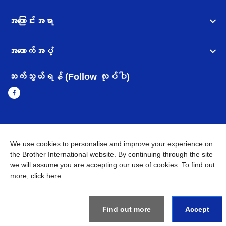
အကြောင်းအရာ
အထောက်အပံ့
ဆက်သွယ်ရန် (Follow လုပ်ပါ)
Myanmar
Brother ၏ ကမ္ဘာတစ်ဝန်းရှိ ကွန်ယက်များ
We use cookies to personalise and improve your experience on
အချက်အလက်မူဝါဒ
the Brother International website. By continuing through the site
အသုံးပြုမူဝါဒ
သုံးစွဲရန် ဝက်ဆိုဒ်အညွှန်း
Brother Global ဝက်ဆိုဒ်သို့သွားရန်
we will assume you are accepting our use of cookies. To find out
more,
click here
.
©
2026
BROTHER INTERNATIONAL SINGAPORE PTE. LTD. All
Rights Reserved
Find out more
Accept