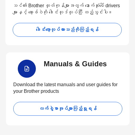
သင်၏ Brother ထုတ်ကုန်များအတွက် နောက်ဆုံးပေါ် drivers
များနှင့် ဆော့ဖ်ဝဲကို ဒေါင်းလုဒ်လုပ်ပြီး ထည့်သွင်းပါ။
ဒေါင်းလော့လုပ်ထားသည်ကိုကြည့်ရန်
Manuals & Guides
Download the latest manuals and user guides for
your Brother products
လက်စွဲစာအုပ်များကြည့်ရှုရန်