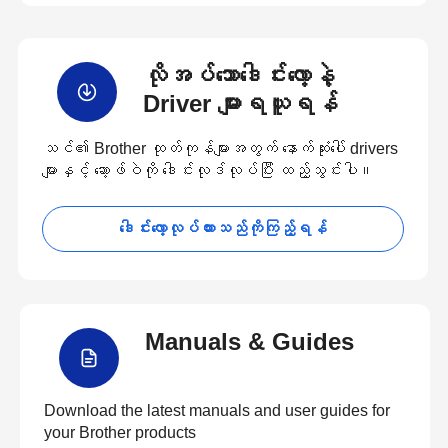
လိုအပ်သောဒေါင်းလော့နဲ့
Driver များရယူရန်
သင်၏ Brother ထုတ်ကုန်များအတွက် နောက်ဆုံးပေါ် drivers
များနှင့် ဆော့ဖ်ဝဲကို ဒေါင်းလုဒ်လုပ်ပြီး ထည့်သွင်းပါ။
ဒေါင်းလော့လုပ်ထားသည်ကိုကြည့်ရန်
Manuals & Guides
Download the latest manuals and user guides for
your Brother products