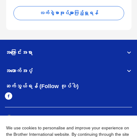
လက်စွဲစာအုပ်များကြည့်ရှုရန်
အကြောင်းအရာ
အထောက်အပံ့
ဆက်သွယ်ရန် (Follow လုပ်ပါ)
Myanmar
Brother ၏ ကမ္ဘာတစ်ဝန်းရှိ ကွန်ယက်များ
We use cookies to personalise and improve your experience on
အချက်အလက်မူဝါဒ
အသုံးပြုမူဝါဒ
သုံးစွဲရန် ဝက်ဆိုဒ်အညွှန်း
the Brother International website. By continuing through the site