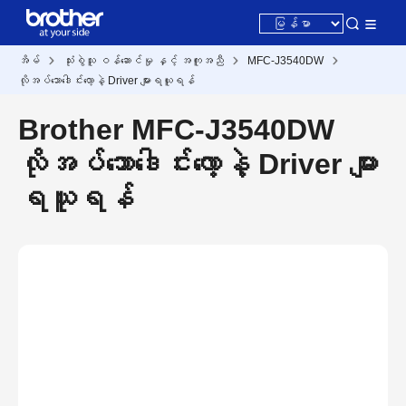
အိမ်
သုံးစွဲသူ ဝန်ဆောင်မှု နှင့် အကူအညီ
MFC-J3540DW
လိုအပ်သောဒေါင်းလော့နဲ့ Driver များရယူရန်
Brother MFC-J3540DW
လိုအပ်သောဒေါင်းလော့နဲ့ Driver များ
ရယူရန်