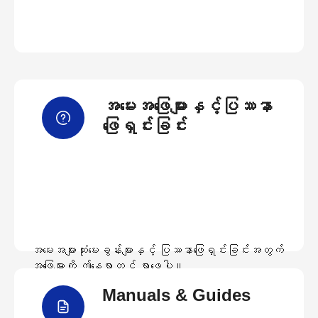
အမေးအဖြေများနှင့်ပြဿနာ
ဖြေရှင်းခြင်း
အမေးအများဆုံးမေးခွန်းများနှင့် ပြဿနာဖြေရှင်းခြင်းအတွက်
အဖြေများကို ဤနေရာတွင် ရှာဖွေပါ။
Manuals & Guides
အမေးအဖြေများကြည့်ရှုရန်