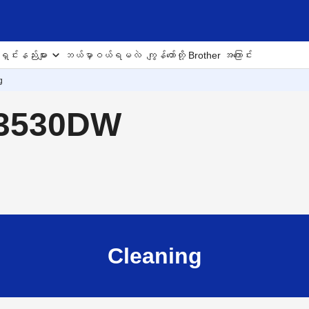
ှင်းနည်းများ
ဘယ်မှာဝယ်ရမလဲ
ကျွန်တော်တို့ Brother အကြောင်း
g
J3530DW
Cleaning