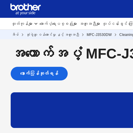
ထုတ်ကုန်များ
ထောက်ပံ့ရေးပစ္စည်းများ
အကူအညီများ
လုပ်ငန်းခွင် ဖြေရ
အိမ်
သုံးစွဲသူ ဝန်ဆောင်မှု နှင့် အကူအညီ
MFC-J3530DW
Cleanin
အထောက်အပံ့ MFC-
နောက်ပြန်ဆုတ်ရန်