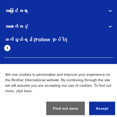
အကြောင်းအရာ
အထောက်အပံ့
ဆက်သွယ်ရန် (Follow လုပ်ပါ)
Myanmar
Brother ၏ ကမ္ဘာတစ်ဝန်းရှိ ကွန်ယက်များ
We use cookies to personalise and improve your experience on
အချက်အလက်မူဝါဒ
the Brother International website. By continuing through the site
အသုံးပြုမူဝါဒ
သုံးစွဲရန် ဝက်ဆိုဒ်အညွှန်း
Brother Global ဝက်ဆိုဒ်သို့သွားရန်
we will assume you are accepting our use of cookies. To find out
more,
click here
.
©
2026
BROTHER INTERNATIONAL SINGAPORE PTE. LTD. All
Rights Reserved
Find out more
Accept