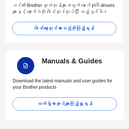
သင်၏ Brother ထုတ်ကုန်များအတွက် နောက်ဆုံးပေါ် drivers
များနှင့် ဆော့ဖ်ဝဲကို ဒေါင်းလုဒ်လုပ်ပြီး ထည့်သွင်းပါ။
ဒေါင်းလော့လုပ်ထားသည်ကိုကြည့်ရန်
Manuals & Guides
Download the latest manuals and user guides for
your Brother products
လက်စွဲစာအုပ်များကြည့်ရှုရန်