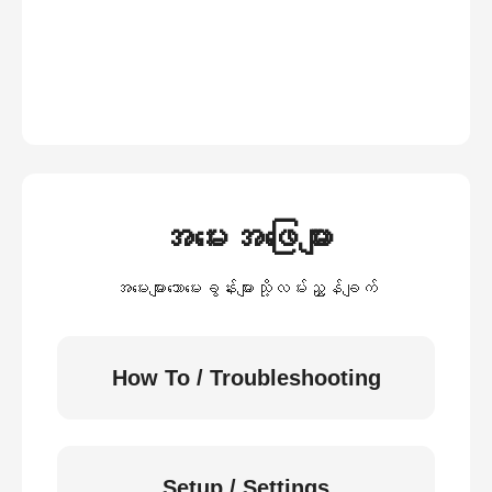
အမေးအဖြေများ
အမေးများသောမေးခွန်းများသို့လမ်းညွှန်ချက်
How To / Troubleshooting
Setup / Settings