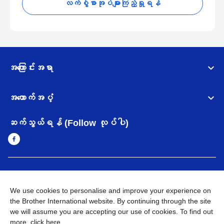
လက်စွဲစာအုပ်များကြည့်ရှုရန်
အကြောင်းအရာ
အထောက်အပံ့
ဆက်သွယ်ရန် (Follow လုပ်ပါ)
Myanmar
Brother ၏ ကမ္ဘာတစ်ဝန်းရှိ ကွန်ယက်များ
We use cookies to personalise and improve your experience on
အချက်အလက်မူဝါဒ
အသုံးပြုမူဝါဒ
သုံးစွဲရန် ဝက်ဆိုဒ်အညွှန်း
the Brother International website. By continuing through the site
Brother Global ဝက်ဆိုဒ်သို့သွားရန်
we will assume you are accepting our use of cookies. To find out
more,
click here
.