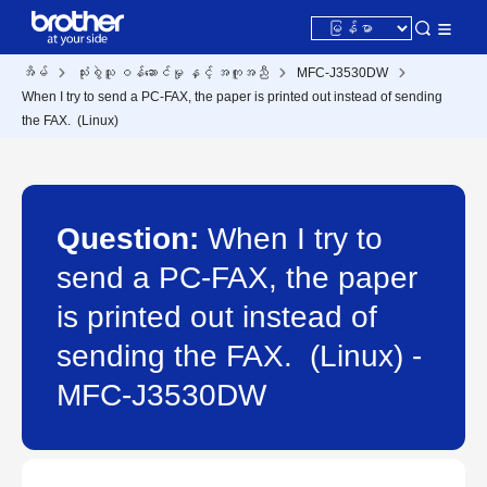
အိမ်
သုံးစွဲသူ ဝန်ဆောင်မှု နှင့် အကူအညီ
MFC-J3530DW
When I try to send a PC-FAX, the paper is printed out instead of sending
the FAX. (Linux)
Question:
When I try to
send a PC-FAX, the paper
is printed out instead of
sending the FAX. (Linux) -
MFC-J3530DW