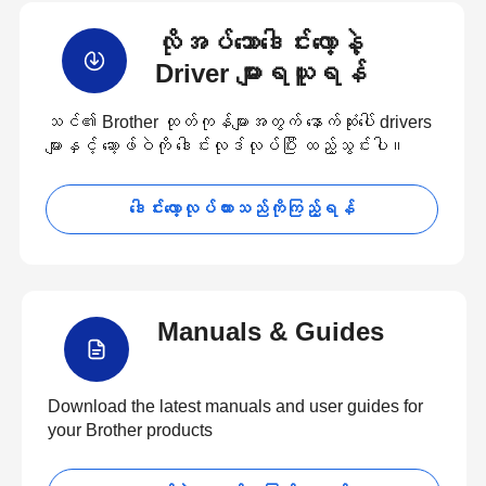
လိုအပ်သောဒေါင်းလော့နဲ့
Driver များရယူရန်
သင်၏ Brother ထုတ်ကုန်များအတွက် နောက်ဆုံးပေါ် drivers
များနှင့် ဆော့ဖ်ဝဲကို ဒေါင်းလုဒ်လုပ်ပြီး ထည့်သွင်းပါ။
ဒေါင်းလော့လုပ်ထားသည်ကိုကြည့်ရန်
Manuals & Guides
Download the latest manuals and user guides for
your Brother products