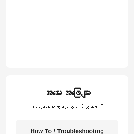
အမေးအဖြေများ
အမေးများသောမေးခွန်းများသို့လမ်းညွှန်ချက်
How To / Troubleshooting