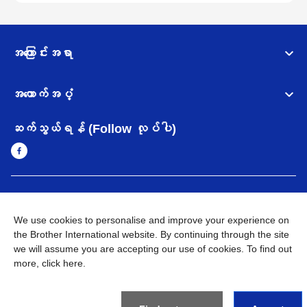
အကြောင်းအရာ
အထောက်အပံ့
ဆက်သွယ်ရန် (Follow လုပ်ပါ)
Myanmar
Brother ၏ ကမ္ဘာတစ်ဝန်းရှိ ကွန်ယက်များ
We use cookies to personalise and improve your experience on
အချက်အလက်မူဝါဒ
the Brother International website. By continuing through the site
အသုံးပြုမူဝါဒ
သုံးစွဲရန် ဝက်ဆိုဒ်အညွှန်း
Brother Global ဝက်ဆိုဒ်သို့သွားရန်
we will assume you are accepting our use of cookies. To find out
more,
click here
.
©
2026
BROTHER INTERNATIONAL SINGAPORE PTE. LTD. All
Rights Reserved