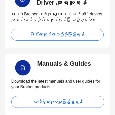
Driver များရယူရန်
သင်၏ Brother ထုတ်ကုန်များအတွက် နောက်ဆုံးပေါ် drivers
များနှင့် ဆော့ဖ်ဝဲကို ဒေါင်းလုဒ်လုပ်ပြီး ထည့်သွင်းပါ။
ဒေါင်းလော့လုပ်ထားသည်ကိုကြည့်ရန်
Manuals & Guides
Download the latest manuals and user guides for
your Brother products
လက်စွဲစာအုပ်များကြည့်ရှုရန်