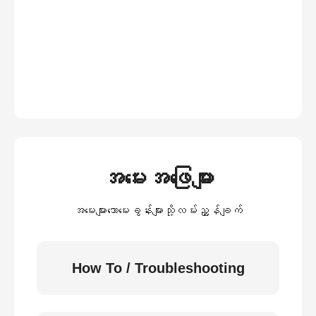
အမေးအဖြေများ
အမေးများသောမေးခွန်းများသို့လမ်းညွှန်ချက်
How To / Troubleshooting