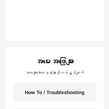
အမေးအဖြေများ
အမေးများသောမေးခွန်းများသို့လမ်းညွှန်ချက်
How To / Troubleshooting