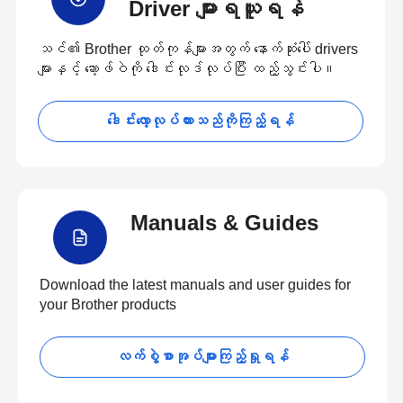
Driver များရယူရန်
သင်၏ Brother ထုတ်ကုန်များအတွက် နောက်ဆုံးပေါ် drivers
များနှင့် ဆော့ဖ်ဝဲကို ဒေါင်းလုဒ်လုပ်ပြီး ထည့်သွင်းပါ။
ဒေါင်းလော့လုပ်ထားသည်ကိုကြည့်ရန်
Manuals & Guides
Download the latest manuals and user guides for
your Brother products
လက်စွဲစာအုပ်များကြည့်ရှုရန်