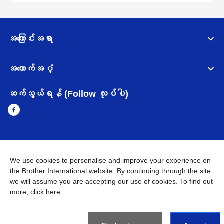
အကြောင်းအရာ
အထောက်အပံ့
ဆက်သွယ်ရန် (Follow လုပ်ပါ)
Myanmar
Brother ၏ ကမ္ဘာတစ်ဝန်းရှိ ကွန်ယက်များ
We use cookies to personalise and improve your experience on
အချက်အလက်မူဝါဒ
the Brother International website. By continuing through the site
အသုံးပြုမူဝါဒ
သုံးစွဲရန် ဝက်ဆိုဒ်အညွှန်း
Brother Global ဝက်ဆိုဒ်သို့သွားရန်
we will assume you are accepting our use of cookies. To find out
more,
click here
.
©
2026
BROTHER INTERNATIONAL SINGAPORE PTE. LTD. All
Rights Reserved